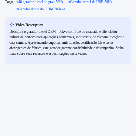
Tags:
#
40 gerador diesel do grau 50Hz
#
Gerador diesel de USB 50Hz
#
Gerador diesel do ODM 20 Kva
Video Description:
Descubra o gerador diesel OEM 450kva com fole de exaustão e silenciador
industrial, perfeito para aplicações comerciais, industriais, de telecomunicações e
data centers. Apresentando suportes antivibração, certificação CE e testes
abrangentes de fábrica, este gerador garante confiabilidade e desempenho. Saiba
mais sobre seus recursos e especificações neste vídeo.