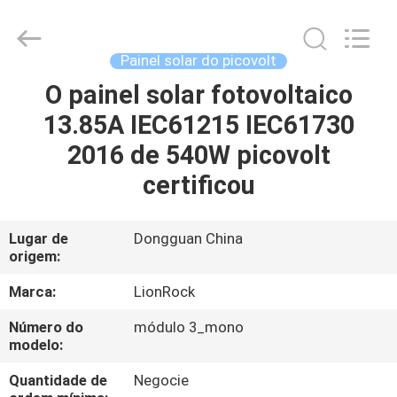
2026
3tech
corporate
limited.
All
Painel solar do picovolt
Rights
Reserved.
O painel solar fotovoltaico
CASA
13.85A IEC61215 IEC61730
PRODUTOS
2016 de 540W picovolt
certificou
SOBRE
NÓS
Lugar de
Dongguan China
origem:
EXCURSÃO
Marca:
LionRock
DA
Número do
módulo 3_mono
modelo:
FÁBRICA
Quantidade de
Negocie