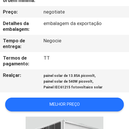
ordem mínima:
CONTROLE
Preço:
negotiate
DA
QUALIDADE
Detalhes da
embalagem da exportação
embalagem:
CONTACTE-
Tempo de
Negocie
entrega:
NOS
Termos de
TT
pagamento:
PEÇA
Realçar:
,
painel solar de 13.85A picovolt
UMAS
,
painel solar de 540W picovolt
Painel IEC61215 fotovoltaico solar
CITAÇÕES
MELHOR PREÇO
MAPA
DO
SITE