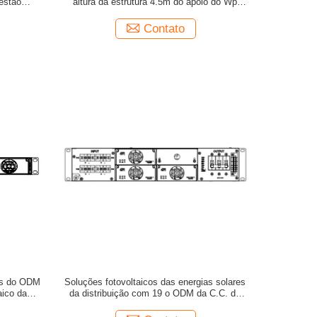
estão
altura da estrutura 4.5m do apoio do Wp
mm
picovolt
Contato
es do ODM
Soluções fotovoltaicos das energias solares
aico da
da distribuição com 19 o ODM da C.C. da
cremalheira 100V da polegada