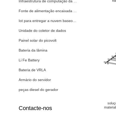
ro
Infraestrutura de computação da borda
Fonte de alimentação encaixada do modo do interruptor
Iot para entregar a nuvem baseou soluções
Unidade do coletor de dados
Painel solar do picovolt
Bateria da lâmina
Li Fe Battery
Bateria de VRLA
Armário do servidor
peças diesel do gerador
soluç
Contacte-nos
material