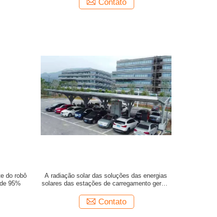
Contato
te do robô
A radiação solar das soluções das energias
r de 95%
solares das estações de carregamento gera a
eletricidade
Contato