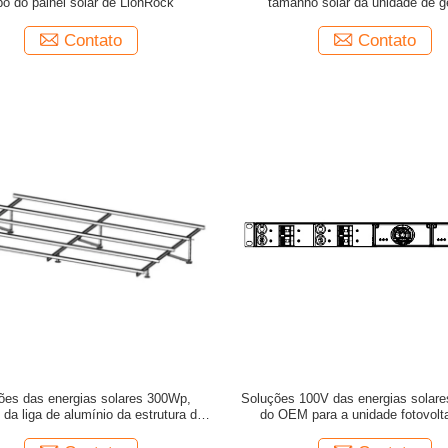
bô do painel solar de LionRock
tamanho solar da unidade de g
108x327.8x de Mppt 41.6
Contato
Contato
ões das energias solares 300Wp,
Soluções 100V das energias solar
 da liga de alumínio da estrutura do
do OEM para a unidade fotovolt
apoio de painel solar de 4.5m
distribuição do picovolt