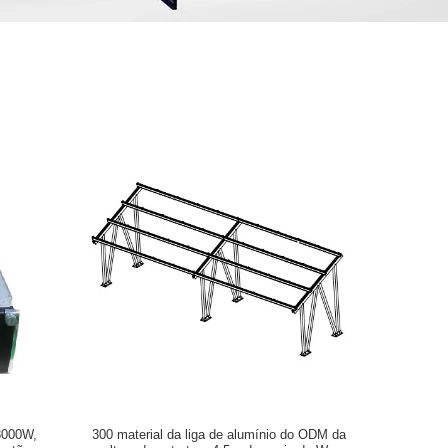
3000W,
300 material da liga de alumínio do ODM da