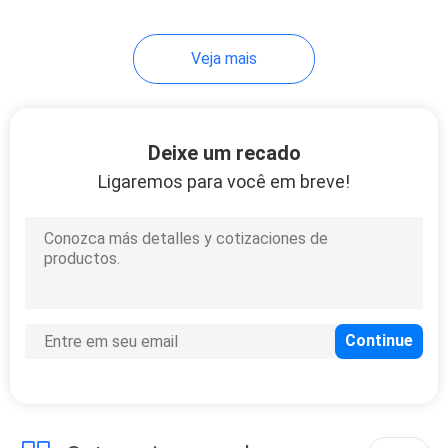
16
Veja mais
Fonte de
alimentação
encaixada do modo
Deixe um recado
Ligaremos para você em breve!
do interruptor
11
Iot para entregar a
nuvem baseou
soluções