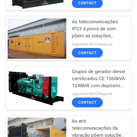
ambiental de 40 graus
CONTROLE
CONTACT
DA
As telecomunicações
QUALIDADE
10
IP23 à prova de som
põem as soluções,
Soluções das
CONTACTE-
gerador 750L diesel para
negotiate MOQ:Negocie
energias solares
torres das
NOS
CONTACT
telecomunicações
Grupos de gerador diesel
PEÇA
certificados CE 1560kVA
UMAS
1248kW com depósito
32
de gasolina de
CITAÇÕES
negotiate MOQ:Negocie
Baseframe
CONTACT
Armário da energia
MAPA
As anti
DO
telecomunicações da
SITE
vibração põem soluções