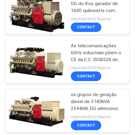
DG do Kva, gerador de
1600 quilowatts com
10
uma comunicação de
negotiate MOQ:Negocie
USB
Sistema de
CONTACT
vigilância remoto de
As telecomunicações
IOT
60Hz industriais põem o
CE da C.C. ISO8528 do
gerador das soluções
negotiate MOQ:Negocie
certificado
CONTACT
6
Infraestrutura de
os grupos de geração
diesel de 3180kVA
computação da
2544kW, DG silencioso
borda
ajustaram-se com
negotiate MOQ:Negocie
silenciador industrial
CONTACT