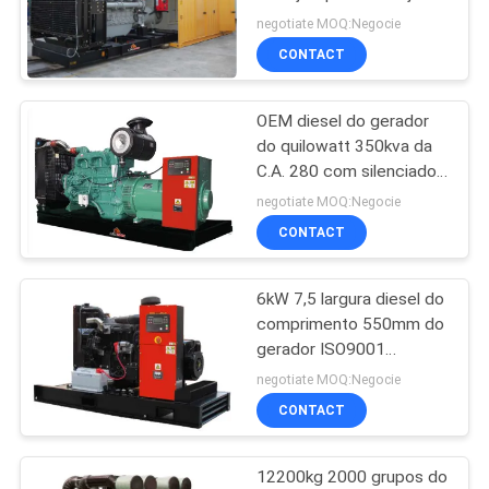
fazem isolamento
negotiate MOQ:Negocie
sonoro o padrão de
CONTACT
PRIVACY
BS5000 IEC60034
71
POLICY
OEM diesel do gerador
gerador diesel
do quilowatt 350kva da
C.A. 280 com silenciador
industrial
negotiate MOQ:Negocie
CONTACT
6kW 7,5 largura diesel do
11
comprimento 550mm do
Data Center pré-
gerador ISO9001
ISO14001 1320mm do
negotiate MOQ:Negocie
fabricado
Kva
CONTACT
12200kg 2000 grupos do