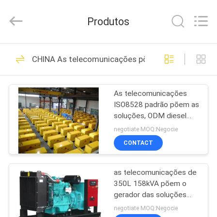
2026
3tech
corporate
Produtos
limited.
All
Rights
Reserved.
CASA
25
CHINA As telecomunicações põem soluções
Soluções híbridas
PRODUTOS
do poder
As telecomunicações
ISO8528 padrão põem as
SOBRE
soluções, ODM diesel
NÓS
das telecomunicações
negotiate MOQ:Negocie
do gerador da C.C.
CONTACT
24
EXCURSÃO
As
as telecomunicações de
DA
350L 158kVA põem o
FÁBRICA
telecomunicações
gerador das soluções
com padrão refrigerando
negotiate MOQ:Negocie
põem soluções