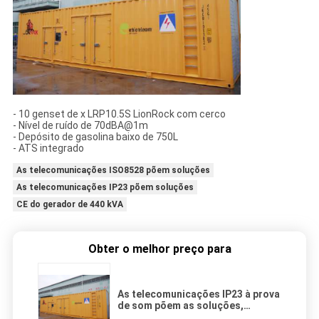
- 10 genset de x LRP10.5S LionRock com cerco
- Nível de ruído de 70dBA@1m
- Depósito de gasolina baixo de 750L
- ATS integrado
As telecomunicações ISO8528 põem soluções
As telecomunicações IP23 põem soluções
CE do gerador de 440 kVA
Obter o melhor preço para
As telecomunicações IP23 à prova
de som põem as soluções,
gerador 750L diesel para torres