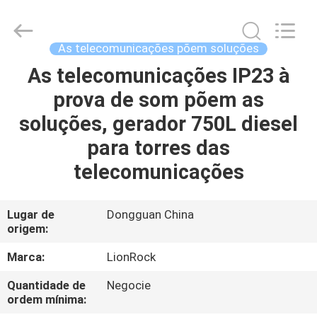
2026
3tech
corporate
limited.
All
As telecomunicações põem soluções
Rights
Reserved.
As telecomunicações IP23 à
CASA
prova de som põem as
PRODUTOS
soluções, gerador 750L diesel
para torres das
SOBRE
telecomunicações
NÓS
Lugar de
Dongguan China
origem:
EXCURSÃO
DA
Marca:
LionRock
FÁBRICA
Quantidade de
Negocie
ordem mínima: