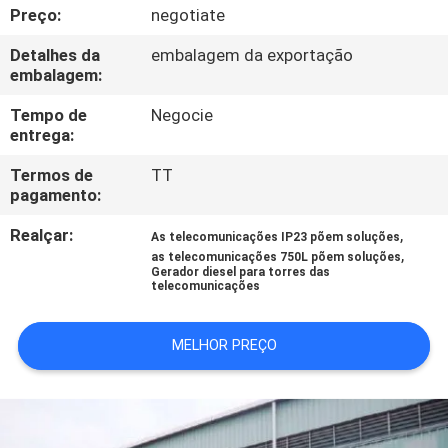
CONTROLE
Preço:
negotiate
DA
Detalhes da
embalagem da exportação
embalagem:
QUALIDADE
Tempo de
Negocie
entrega:
CONTACTE-
NOS
Termos de
TT
pagamento:
Realçar:
,
PEÇA
As telecomunicações IP23 põem soluções
,
as telecomunicações 750L põem soluções
UMAS
Gerador diesel para torres das
telecomunicações
CITAÇÕES
MELHOR PREÇO
MAPA
DO
SITE