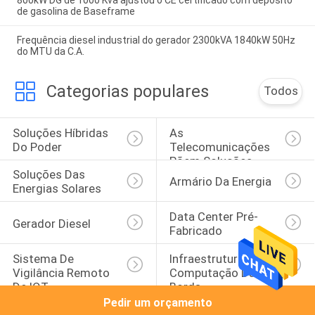
800kW DG de 1000 Kva ajustou o CE certificado com depósito
de gasolina de Baseframe
Frequência diesel industrial do gerador 2300kVA 1840kW 50Hz
do MTU da C.A.
Categorias populares
Todos
Soluções Híbridas 
As 
Do Poder
Telecomunicações 
Põem Soluções
Soluções Das 
Armário Da Energia
Energias Solares
Data Center Pré-
Gerador Diesel
Fabricado
Sistema De 
Infraestrutura De 
Vigilância Remoto 
Computação Da 
De IOT
Borda
Pedir um orçamento