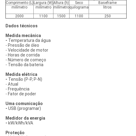
Comprimento (L)
Largura (W)
Altura (h)
Seco
Baseframe
milímetro
milímetro
milímetro
quilograma
litros
2000
1100
1500
1100
250
Dados técnicos
Medida mecânica
-
Temperatura da água
- Pressão de óleo
- Velocidade de motor
- Horas de corrida
- Número de começo
- Tensão da bateria
Medida elétrica
-
Tensão (P-P, P-N)
- Atual
- Frequência
- Fator de poder
Uma comunicação
-
USB (programar)
Medidor da energia
-
kW/kWh/kVA
Proteção