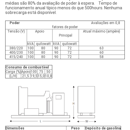
médias são 80% da avaliação de poder à espera. Tempo de
funcionamento anual típico menos do que 500hours. Nenhuma
sobrecarga está disponível.
Poder
Avaliações em 0,8
fatores de poder
Tensão (V)
Apoio
Atual máximo (ampère)
Principal
kVA
quilowatt
kVA
quilowatt
380/220
100
80
90
72
63
400/230
100
80
90
72
60
415/240
100
80
90
72
58
Consumo de combustível
Carga (%)
Apoio
100
75
50
(L/H)
21,5
19,5
15,0
10,8
Dimensões
Peso
Depósito de gasolina