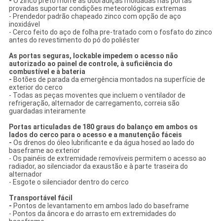
-
O zinco preto morre as dobradiças moldadas nas portas
provadas suportar condições meteorológicas extremas
- Prendedor padrão chapeado zinco com opção de aço
inoxidável
- Cerco feito do aço de folha pre-tratado com o fosfato do zinco
antes do revestimento do pó do poliéster
As portas seguras, lockable impedem o acesso não
autorizado ao painel de controle, à suficiência do
combustível e à bateria
-
Botões de parada da emergência montados na superfície de
exterior do cerco
- Todas as peças moventes que incluem o ventilador de
refrigeração, alternador de carregamento, correia são
guardadas inteiramente
Portas articuladas de 180 graus do balanço em ambos os
lados do cerco para o acesso e a manutenção fáceis
-
Os drenos do óleo lubrificante e da água hosed ao lado do
baseframe ao exterior
- Os painéis de extremidade removíveis permitem o acesso ao
radiador, ao silenciador da exaustão e à parte traseira do
alternador
- Esgote o silenciador dentro do cerco
Transportável fácil
-
Pontos de levantamento em ambos lado do baseframe
- Pontos da âncora e do arrasto em extremidades do