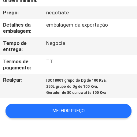
ordem mínima:
CONTROLE
Preço:
negotiate
DA
QUALIDADE
Detalhes da
embalagem da exportação
embalagem:
CONTACTE-
Tempo de
Negocie
entrega:
NOS
Termos de
TT
pagamento:
PEÇA
Realçar:
,
ISO18001 grupo do Dg de 100 Kva
UMAS
,
250L grupo do Dg de 100 Kva
Gerador de 80 quilowatts 100 Kva
CITAÇÕES
MELHOR PREÇO
MAPA
DO
SITE