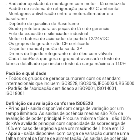
-
Radiador ajustado da montagem com motor - fã conduzido
- Padrão de sistema de refrigeração para 40°C ambiental
- Montagens antivibração entre o motor/alternador e o
baseframe
- Depósito de gasolina de Baseframe
- Grade protetora para as peças do fã e de gerencio
- Fole da exaustão e silenciador industrial
- Motor e bateria de acionador de partida 12/24VDC
- Os grupos de gerador são CE certificado
- Disjuntor manual padrão da saída 3P
- Drenos do líquido refrigerante e do óleo com válvula
- Cada LionRock que gera o grupo atravessará o teste de
fábrica detalhado que inclui o teste da carga máxima a 110%
Padrão e qualidade
-
Todos os grupos de gerador cumprem com os standard
internacionais que incluem ISO8528, ISO3046, IEC60034, BS5000
- Padrão de fabricação certificado a ISO9001, ISO14001,
ISO18001
Definição de avaliação conforme ISO8528
- Principal
- saída disponível com carga de variação por um
tempo ilimitado. As saídas de potência médias são 70% da
avaliação de poder principal. Procura máxima típica são 100%
do kWe avaliado principal com capacidade da sobrecarga de
10% em caso de urgência para um máximo de 1 hora em 12.
-
Apoio
- saída disponível com carga de variação durante uma
falha normal da fonte de alimentação. As saídas de potência