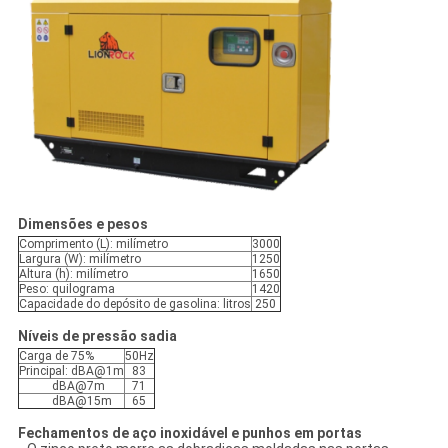
Dimensões e pesos
Comprimento (L): milímetro
3000
Largura (W): milímetro
1250
Altura (h): milímetro
1650
Peso: quilograma
1420
Capacidade do depósito de gasolina: litros
250
Níveis de pressão sadia
Carga de 75%
50Hz
Principal: dBA@1m
83
dBA@7m
71
dBA@15m
65
Fechamentos de aço inoxidável e punhos em portas