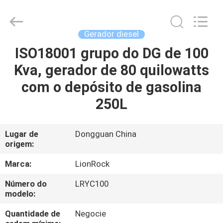
2026
3tech
corporate
limited.
All
Gerador diesel
Rights
Reserved.
ISO18001 grupo do DG de 100
CASA
Kva, gerador de 80 quilowatts
PRODUTOS
com o depósito de gasolina
250L
SOBRE
NÓS
Lugar de
Dongguan China
origem:
EXCURSÃO
Marca:
LionRock
DA
Número do
LRYC100
modelo:
FÁBRICA
Quantidade de
Negocie