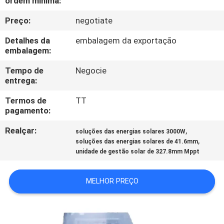
ordem mínima:
CONTROLE
Preço:
negotiate
DA
QUALIDADE
Detalhes da
embalagem da exportação
embalagem:
CONTACTE-
Tempo de
Negocie
entrega:
NOS
Termos de
TT
pagamento:
PEÇA
Realçar:
,
soluções das energias solares 3000W
UMAS
,
soluções das energias solares de 41.6mm
unidade de gestão solar de 327.8mm Mppt
CITAÇÕES
MELHOR PREÇO
MAPA
DO
SITE