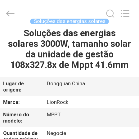
2026
3tech
corporate
limited.
All
Soluções das energias solares
Rights
Reserved.
Soluções das energias
CASA
solares 3000W, tamanho solar
PRODUTOS
da unidade de gestão
108x327.8x de Mppt 41.6mm
SOBRE
NÓS
Lugar de
Dongguan China
origem:
EXCURSÃO
Marca:
LionRock
DA
Número do
MPPT
modelo:
FÁBRICA
Quantidade de
Negocie