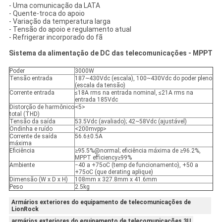
- Uma comunicação da LATA
- Quente-troca do apoio
- Variação da temperatura larga
- Tensão do apoio e regulamento atual
- Refrigerar incorporado do fã
Sistema da alimentação de DC das telecomunicações - MPPT
Poder
3000W
Tensão entrada
187~430Vdc (escala), 100~430Vdc do poder pleno
(escala da tensão)
Corrente entrada
≤18A rms na entrada nominal, ≤21A rms na
entrada 185Vdc
Distorção de harmônico
<5>
total (THD)
Tensão da saída
53.5Vdc (avaliado); 42~58Vdc (ajustável)
Ondinha e ruído
<200mvpp>
Corrente de saída
56.6±0.5A
máxima
Eficiência
≥95.5%@normal; eficiência máxima de ≥96.2%,
MPPT efficiency≥99%
Ambiente
−40 a +75oC (temp de funcionamento), +50 a
+75oC (que derating aplique)
Dimensão (W x D x H)
108mm x 327.8mm x 41.6mm
Peso
2.5kg
Armários exteriores do equipamento de telecomunicações de
LionRock
armários exteriores do equipamento de telecomunicações 3U